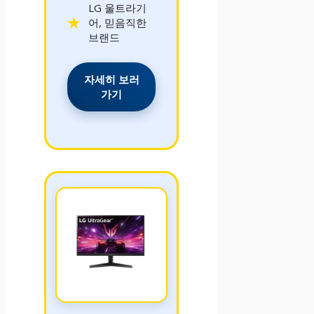
LG 울트라기
어, 믿음직한
브랜드
자세히 보러
가기