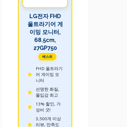
LG전자 FHD
울트라기어 게
이밍 모니터,
68.5cm,
27GP750
베스트
FHD 울트라기
어 게이밍 모
니터
선명한 화질,
몰입감 최고
13% 할인, 가
성비 굿!
3,500개 이상
리뷰, 만족도