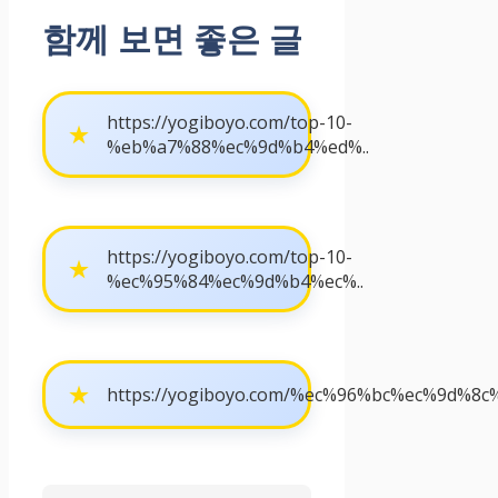
함께 보면 좋은 글
https://yogiboyo.com/top-10-
%eb%a7%88%ec%9d%b4%ed%..
https://yogiboyo.com/top-10-
%ec%95%84%ec%9d%b4%ec%..
https://yogiboyo.com/%ec%96%bc%ec%9d%8c