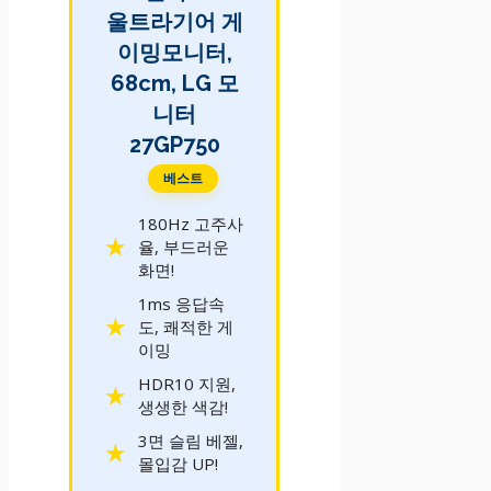
울트라기어 게
이밍모니터,
68cm, LG 모
니터
27GP750
베스트
180Hz 고주사
율, 부드러운
화면!
1ms 응답속
도, 쾌적한 게
이밍
HDR10 지원,
생생한 색감!
3면 슬림 베젤,
몰입감 UP!