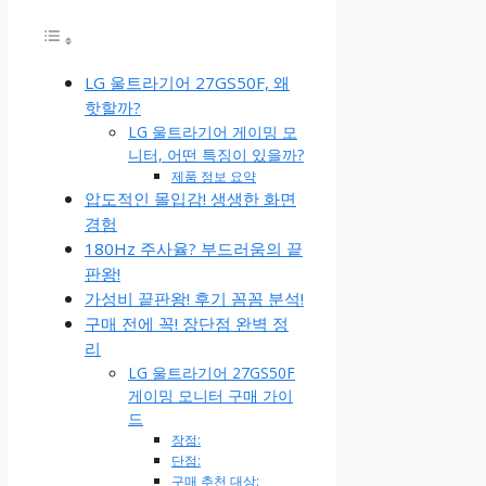
LG 울트라기어 27GS50F, 왜
핫할까?
LG 울트라기어 게이밍 모
니터, 어떤 특징이 있을까?
제품 정보 요약
압도적인 몰입감! 생생한 화면
경험
180Hz 주사율? 부드러움의 끝
판왕!
가성비 끝판왕! 후기 꼼꼼 분석!
구매 전에 꼭! 장단점 완벽 정
리
LG 울트라기어 27GS50F
게이밍 모니터 구매 가이
드
장점:
단점:
구매 추천 대상: