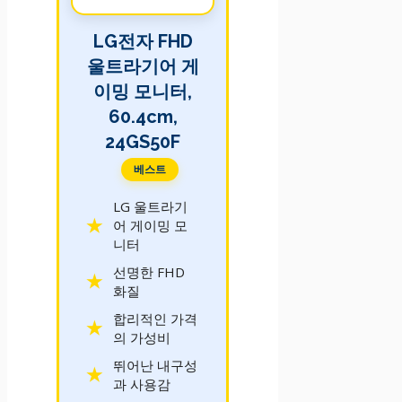
LG전자 FHD
울트라기어 게
이밍 모니터,
60.4cm,
24GS50F
베스트
LG 울트라기
어 게이밍 모
니터
선명한 FHD
화질
합리적인 가격
의 가성비
뛰어난 내구성
과 사용감