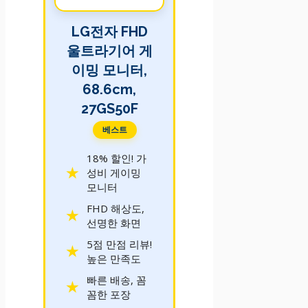
LG전자 FHD
울트라기어 게
이밍 모니터,
68.6cm,
27GS50F
베스트
18% 할인! 가
성비 게이밍
모니터
FHD 해상도,
선명한 화면
5점 만점 리뷰!
높은 만족도
빠른 배송, 꼼
꼼한 포장