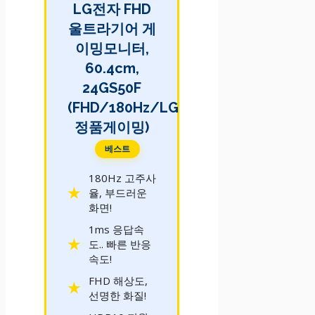
LG전자 FHD
울트라기어 게
이밍모니터,
60.4cm,
24GS50F
(FHD/180Hz/LG
정품게이밍)
베스트
180Hz 고주사
율, 부드러운
화면!
1ms 응답속
도.. 빠른 반응
속도!
FHD 해상도,
선명한 화질!