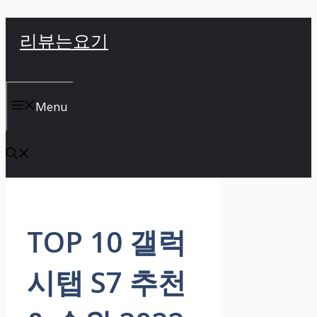
컨
리뷰는요기
텐
츠
로
건
Menu
너
뛰
기
TOP 10 갤럭
시탭 S7 추천