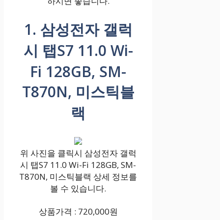
하시면 좋습니다.
1. 삼성전자 갤럭
시 탭S7 11.0 Wi-
Fi 128GB, SM-
T870N, 미스틱블
랙
위 사진을 클릭시 삼성전자 갤럭
시 탭S7 11.0 Wi-Fi 128GB, SM-
T870N, 미스틱블랙 상세 정보를
볼 수 있습니다.
상품가격 : 720,000원