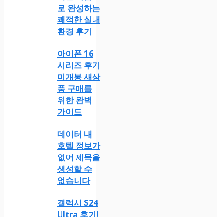
로 완성하는
쾌적한 실내
환경 후기
아이폰 16
시리즈 후기
미개봉 새상
품 구매를
위한 완벽
가이드
데이터 내
호텔 정보가
없어 제목을
생성할 수
없습니다
갤럭시 S24
Ultra 후기!