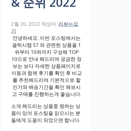
& 순위 2022
2월 20, 2022
작성자:
리뷰는요
기
안녕하세요. 이번 포스팅에서는
갤럭시탭 S7 와 관련된 상품을 1
위부터 10위까지 구성해 TOP
10으로 안내 해드리며 궁금한 정
보는 보다 자세한 상품페이지로
이동과 함께 후기를 확인 후 비교
를 추천해드리며 기본적으로 할
인가와 배송기간을 확인 해보시
고 구매를 진행하는게 좋습니다.
소개 해드리는 상품중 원하는 상
품이 있어 포스팅을 읽으시는 분
들에게 도움이 되었으면 합니다.