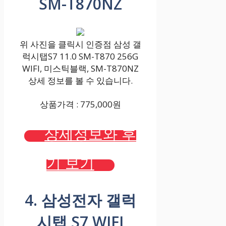
SM-T870NZ
위 사진을 클릭시 인증점 삼성 갤
럭시탭S7 11.0 SM-T870 256G
WIFI, 미스틱블랙, SM-T870NZ
상세 정보를 볼 수 있습니다.
상품가격 : 775,000원
상세정보와 후
기 보기
4. 삼성전자 갤럭
시탭 S7 WIFI