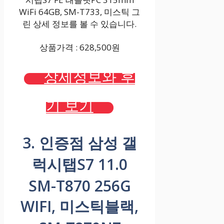
WiFi 64GB, SM-T733, 미스틱 그
린 상세 정보를 볼 수 있습니다.
상품가격 : 628,500원
상세정보와 후
기 보기
3. 인증점 삼성 갤
럭시탭S7 11.0
SM-T870 256G
WIFI, 미스틱블랙,