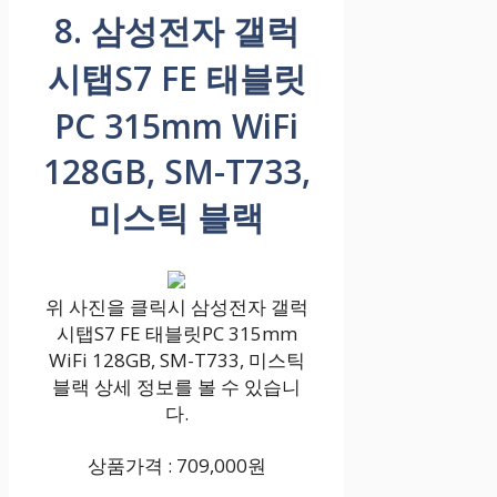
8. 삼성전자 갤럭
시탭S7 FE 태블릿
PC 315mm WiFi
128GB, SM-T733,
미스틱 블랙
위 사진을 클릭시 삼성전자 갤럭
시탭S7 FE 태블릿PC 315mm
WiFi 128GB, SM-T733, 미스틱
블랙 상세 정보를 볼 수 있습니
다.
상품가격 : 709,000원