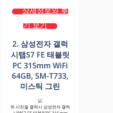
상세정보와 후
기 보기
2. 삼성전자 갤럭
시탭S7 FE 태블릿
PC 315mm WiFi
64GB, SM-T733,
미스틱 그린
위 사진을 클릭시 삼성전자 갤럭
시탭S7 FE 태블릿PC 315mm