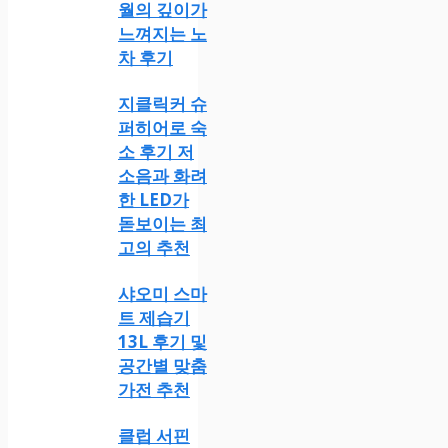
월의 깊이가
느껴지는 노
차 후기
지클릭커 슈
퍼히어로 숙
소 후기 저
소음과 화려
한 LED가
돋보이는 최
고의 추천
샤오미 스마
트 제습기
13L 후기 및
공간별 맞춤
가전 추천
클럽 서핀