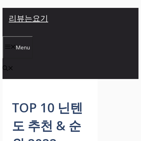
컨
리뷰는요기
텐
츠
로
건
Menu
너
뛰
기
TOP 10 닌텐
도 추천 & 순