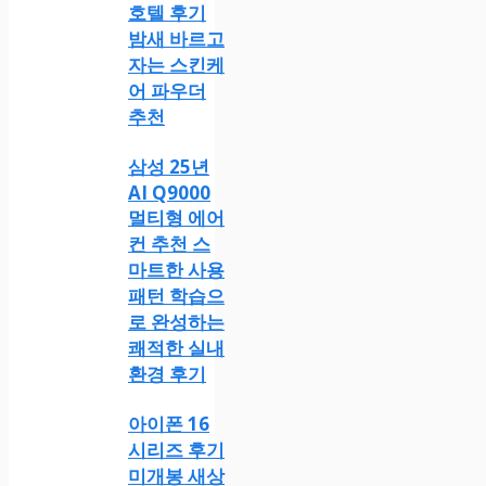
호텔 후기
밤새 바르고
자는 스킨케
어 파우더
추천
삼성 25년
AI Q9000
멀티형 에어
컨 추천 스
마트한 사용
패턴 학습으
로 완성하는
쾌적한 실내
환경 후기
아이폰 16
시리즈 후기
미개봉 새상