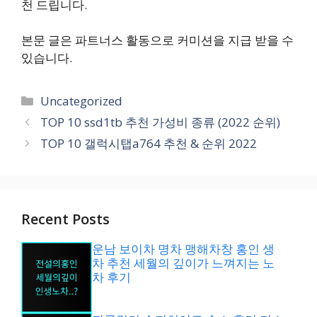
천 드립니다.
본문 글은 파트너스 활동으로 커미션을 지급 받을 수
있습니다.
카
Uncategorized
테
TOP 10 ssd1tb 추천 가성비 종류 (2022 순위)
고
TOP 10 갤럭시탭a764 추천 & 순위 2022
리
Recent Posts
운남 보이차 명차 맹해차창 홍인 생
차 추천 세월의 깊이가 느껴지는 노
차 후기