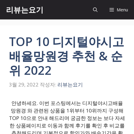
컨
리뷰는요기
Menu
텐
츠
로
건
TOP 10 디지털야시고
너
뛰
배율망원경 추천 & 순
기
위 2022
3월 29, 2022
작성자:
리뷰는요기
안녕하세요. 이번 포스팅에서는 디지털야시고배율
망원경 와 관련된 상품을 1위부터 10위까지 구성해
TOP 10으로 안내 해드리며 궁금한 정보는 보다 자세
한 상품페이지로 이동과 함께 후기를 확인 후 비교를
추천해드리며 기본적으로 할인가와 배송기간을 확