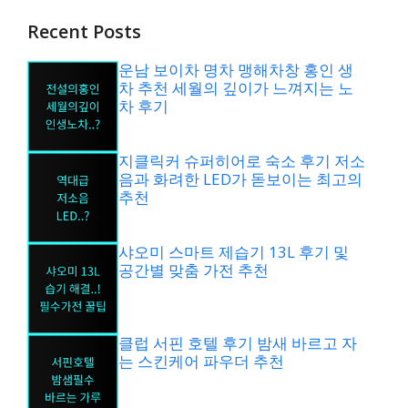
Recent Posts
운남 보이차 명차 맹해차창 홍인 생
차 추천 세월의 깊이가 느껴지는 노
차 후기
지클릭커 슈퍼히어로 숙소 후기 저소
음과 화려한 LED가 돋보이는 최고의
추천
샤오미 스마트 제습기 13L 후기 및
공간별 맞춤 가전 추천
클럽 서핀 호텔 후기 밤새 바르고 자
는 스킨케어 파우더 추천