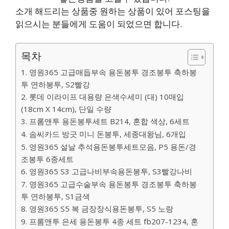
소개 해드리는 상품중 원하는 상품이 있어 포스팅을
읽으시는 분들에게 도움이 되었으면 합니다.
목차
1. 영원365 고급매듭부속 용돈봉투 경조봉투 축하봉
투 연하봉투, S2빨강
2. 롯데 이라이프 대용량 은색수세미 (대) 10매입
(18cm X 14cm), 단일 수량
3. 프롬앤투 용돈봉투세트 B214, 혼합 색상, 6세트
4. 솜씨카드 방긋 미니 돈봉투, 세종대왕님, 6개입
5. 영원365 설날 추석용돈봉투세트모음, P5 용돈/경
조봉투 6종세트
6. 영원365 S3 고급나비부속용돈봉투, S3빨강나비
7. 영원365 고급수술부속 용돈봉투 경조봉투 축하봉
투 연하봉투, S1금색
8. 영원365 S5 복 금장장식용돈봉투, S5 노랑
9. 프롬앤투 은세 용돈봉투 4종 세트 fb207-1234, 혼