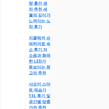
창 홍인 생
차 추천 세
월의 깊이가
느껴지는 노
차 후기
지클릭커 슈
퍼히어로 숙
소 후기 저
소음과 화려
한 LED가
돋보이는 최
고의 추천
샤오미 스마
트 제습기
13L 후기 및
공간별 맞춤
가전 추천