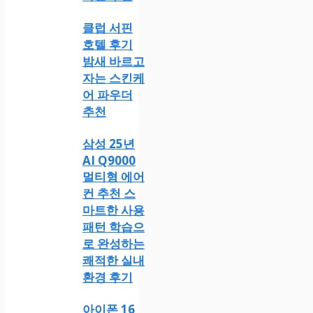
클럽 서핀
호텔 후기
밤새 바르고
자는 스킨케
어 파우더
추천
삼성 25년
AI Q9000
멀티형 에어
컨 추천 스
마트한 사용
패턴 학습으
로 완성하는
쾌적한 실내
환경 후기
아이폰 16