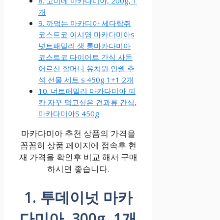
8. 고미네 마카다미아, 200g, 1
개
9. 까먹는 마카디아 세다람쥐
코스트코 이시영 마카다미아s
넛트패밀리 생 통마카다미아
코스트코 다이어트 간식 사돈
어르신 할머니 유치원 인쉘 추
석 선물 세트 s 450g 1+1 2개
10. 너트패밀리 마카다미아 피
칸 자꾸 먹고싶은 견과류 간식,
마카다미아S 450g
마카다미아 추천 상품의 가격을
꼼꼼히 상품 페이지에 접속후 현
재 가격을 확인후 비교 해서 구매
하시면 좋습니다.
1. 투데이넛 마카
다미아, 300g, 1개