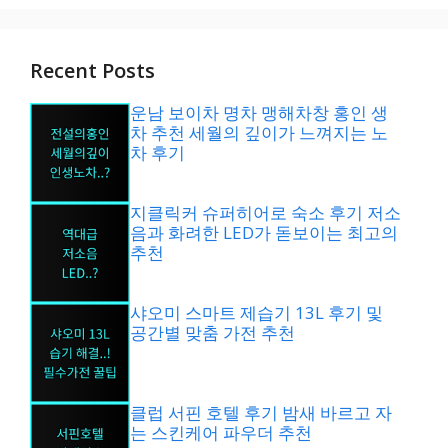
Recent Posts
운남 보이차 명차 맹해차창 홍인 생
차 추천 세월의 깊이가 느껴지는 노
차 후기
지클릭커 슈퍼히어로 숙소 후기 저소
음과 화려한 LED가 돋보이는 최고의
추천
샤오미 스마트 제습기 13L 후기 및
공간별 맞춤 가전 추천
클럽 서핀 호텔 후기 밤새 바르고 자
는 스킨케어 파우더 추천