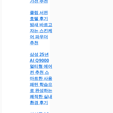
가전 추천
클럽 서핀
호텔 후기
밤새 바르고
자는 스킨케
어 파우더
추천
삼성 25년
AI Q9000
멀티형 에어
컨 추천 스
마트한 사용
패턴 학습으
로 완성하는
쾌적한 실내
환경 후기