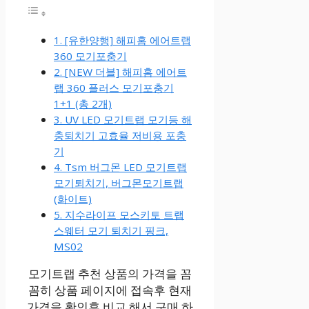
1. [유한양행] 해피홈 에어트랩
360 모기포충기
2. [NEW 더블] 해피홈 에어트
랩 360 플러스 모기포충기
1+1 (총 2개)
3. UV LED 모기트랩 모기등 해
충퇴치기 고효율 저비용 포충
기
4. Tsm 버그몬 LED 모기트랩
모기퇴치기, 버그몬모기트랩
(화이트)
5. 지수라이프 모스키토 트랩
스웨터 모기 퇴치기 핑크,
MS02
모기트랩 추천 상품의 가격을 꼼
꼼히 상품 페이지에 접속후 현재
가격을 확인후 비교 해서 구매 하