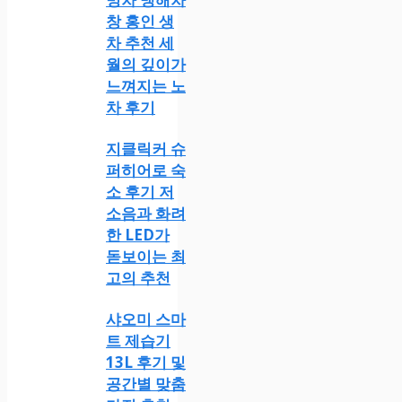
창 홍인 생
차 추천 세
월의 깊이가
느껴지는 노
차 후기
지클릭커 슈
퍼히어로 숙
소 후기 저
소음과 화려
한 LED가
돋보이는 최
고의 추천
샤오미 스마
트 제습기
13L 후기 및
공간별 맞춤