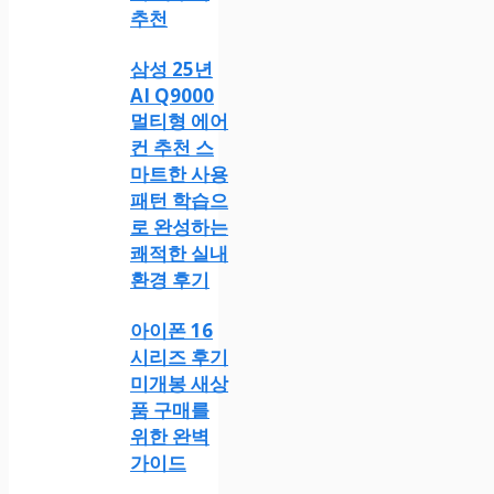
추천
삼성 25년
AI Q9000
멀티형 에어
컨 추천 스
마트한 사용
패턴 학습으
로 완성하는
쾌적한 실내
환경 후기
아이폰 16
시리즈 후기
미개봉 새상
품 구매를
위한 완벽
가이드