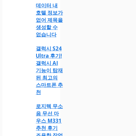
데이터 내
호텔 정보가
없어 제목을
생성할 수
없습니다
갤럭시 S24
Ultra 후기!
갤럭시 AI
기능이 탑재
된 최고의
스마트폰 추
천
로지텍 무소
음 무선 마
우스 M331
추천 후기
조용한 작업