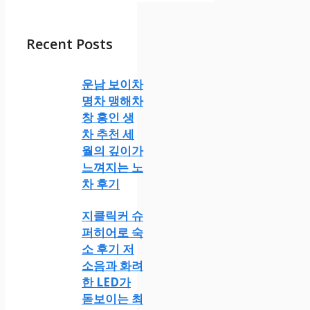
Recent Posts
운남 보이차
명차 맹해차
창 홍인 생
차 추천 세
월의 깊이가
느껴지는 노
차 후기
지클릭커 슈
퍼히어로 숙
소 후기 저
소음과 화려
한 LED가
돋보이는 최