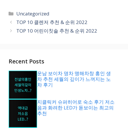
카
Uncategorized
테
TOP 10 클렌저 추천 & 순위 2022
고
TOP 10 어린이칫솔 추천 & 순위 2022
리
Recent Posts
운남 보이차 명차 맹해차창 홍인 생
차 추천 세월의 깊이가 느껴지는 노
차 후기
지클릭커 슈퍼히어로 숙소 후기 저소
음과 화려한 LED가 돋보이는 최고의
추천