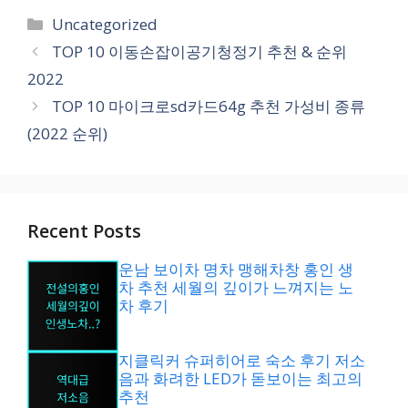
카
Uncategorized
테
TOP 10 이동손잡이공기청정기 추천 & 순위
고
2022
리
TOP 10 마이크로sd카드64g 추천 가성비 종류
(2022 순위)
Recent Posts
운남 보이차 명차 맹해차창 홍인 생
차 추천 세월의 깊이가 느껴지는 노
차 후기
지클릭커 슈퍼히어로 숙소 후기 저소
음과 화려한 LED가 돋보이는 최고의
추천