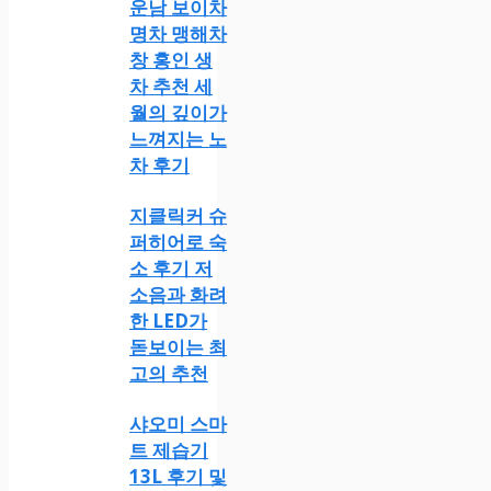
운남 보이차
명차 맹해차
창 홍인 생
차 추천 세
월의 깊이가
느껴지는 노
차 후기
지클릭커 슈
퍼히어로 숙
소 후기 저
소음과 화려
한 LED가
돋보이는 최
고의 추천
샤오미 스마
트 제습기
13L 후기 및