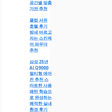
공간별 맞춤
가전 추천
클럽 서핀
호텔 후기
밤새 바르고
자는 스킨케
어 파우더
추천
삼성 25년
AI Q9000
멀티형 에어
컨 추천 스
마트한 사용
패턴 학습으
로 완성하는
쾌적한 실내
환경 후기