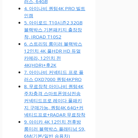
러스, 64GB
4. 아이나비 퀀텀4K PRO 빌트
인캠
5. 아이로드 T10시즌2 32GB
블랙박스 기본패키지 출장장
착, IROAD T10S2
6. 스트리밍 룸미러 블랙박스
12인치 4K 풀HDR HD 듀얼
카메라, 12인치 전
4K(HDR)+후2K
7. 아이나비 커넥티드 프로 플
러스 QXD7000 퀀텀4KPRO
8. 무료장착 아이나비 퀀텀4K
주차충격 스마트폰영상전송
커넥티드프로 레이다 풀패키
지 구매가능, 퀀텀4K 64G+커
넥티드프로+RADAR 무료장착
9. 아이카 4K 12인치 전후방
룸미러 블랙박스 플래티넘 S9,
6M(기본/일반 승용차)