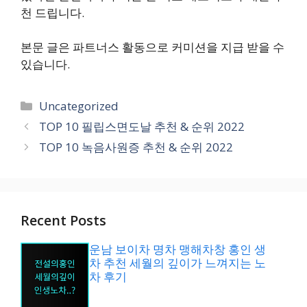
천 드립니다.
본문 글은 파트너스 활동으로 커미션을 지급 받을 수
있습니다.
카
Uncategorized
테
TOP 10 필립스면도날 추천 & 순위 2022
고
TOP 10 녹음사원증 추천 & 순위 2022
리
Recent Posts
운남 보이차 명차 맹해차창 홍인 생
차 추천 세월의 깊이가 느껴지는 노
차 후기