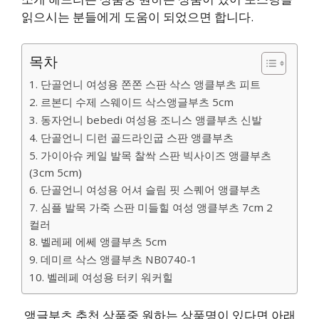
읽으시는 분들에게 도움이 되었으면 합니다.
목차
1. 단골언니 여성용 쫀쫀 스판 삭스 앵클부츠 피트
2. 르본디 수제 스웨이드 삭스앵글부츠 5cm
3. 동자언니 bebedi 여성용 조니스 앵클부츠 신발
4. 단골언니 디런 골드라인굽 스판 앵클부츠
5. 가이아슈 케일 발목 찰싹 스판 빅사이즈 앵클부츠
(3cm 5cm)
6. 단골언니 여성용 어셔 슬림 핏 스퀘어 앵클부츠
7. 심플 발목 가죽 스판 미들힐 여성 앵클부츠 7cm 2
컬러
8. 벨레페 에쎄 앵클부츠 5cm
9. 데미르 삭스 앵클부츠 NB0740-1
10. 벨레페 여성용 터키 워커힐
앵글부츠 추천 상품중 원하는 상품명이 있다면 아래