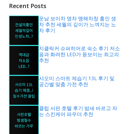
Recent Posts
운남 보이차 명차 맹해차창 홍인 생
차 추천 세월의 깊이가 느껴지는 노
차 후기
지클릭커 슈퍼히어로 숙소 후기 저소
음과 화려한 LED가 돋보이는 최고의
추천
샤오미 스마트 제습기 13L 후기 및
공간별 맞춤 가전 추천
클럽 서핀 호텔 후기 밤새 바르고 자
는 스킨케어 파우더 추천