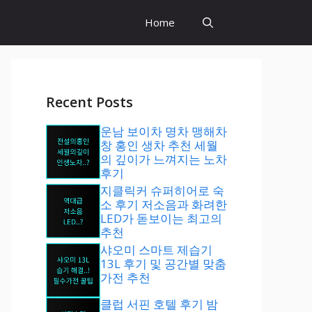
Home
Recent Posts
운남 보이차 명차 맹해차
창 홍인 생차 추천 세월
의 깊이가 느껴지는 노차
후기
지클릭커 슈퍼히어로 숙
소 후기 저소음과 화려한
LED가 돋보이는 최고의
추천
샤오미 스마트 제습기
13L 후기 및 공간별 맞춤
가전 추천
클럽 서핀 호텔 후기 밤