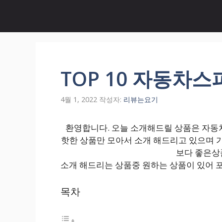
컨
텐
츠
로
건
너
TOP 10 자동차스
뛰
기
4월 1, 2022
작성자:
리뷰는요기
환영합니다. 오늘 소개해드릴 상품은 자동차
핫한 상품만 모아서 소개 해드리고 있으며 
보다 좋은상
소개 해드리는 상품중 원하는 상품이 있어 
목차