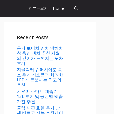
리뷰는요기
Home
Recent Posts
운남 보이차 명차 맹해차
창 홍인 생차 추천 세월
의 깊이가 느껴지는 노차
후기
지클릭커 슈퍼히어로 숙
소 후기 저소음과 화려한
LED가 돋보이는 최고의
추천
샤오미 스마트 제습기
13L 후기 및 공간별 맞춤
가전 추천
클럽 서핀 호텔 후기 밤
새 바르고 자는 스킨케어