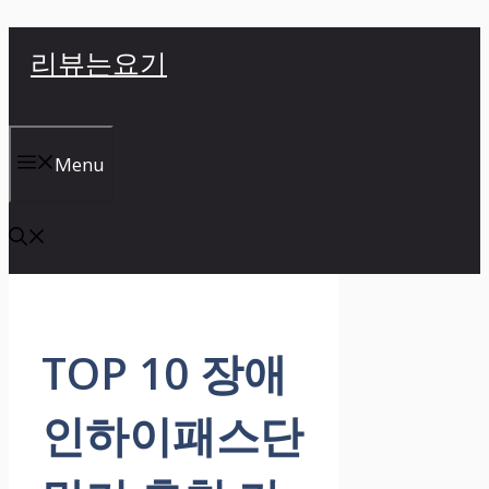
컨
리뷰는요기
텐
츠
로
건
Menu
너
뛰
기
TOP 10 장애
인하이패스단