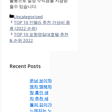
활동으로 일정 수익금을 지급받
을수 있습니다.
카
Uncategorized
테
TOP 10 인텔i5 추천 가성비 종
류 (2022 순위)
고
리
TOP 10 포항영일대호텔 추천
& 순위 2022
Recent Posts
운남 보이차
명차 맹해차
창 홍인 생
차 추천 세
월의 깊이가
느껴지는 노