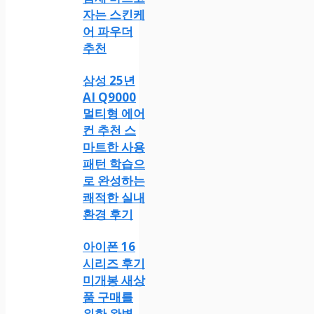
자는 스킨케
어 파우더
추천
삼성 25년
AI Q9000
멀티형 에어
컨 추천 스
마트한 사용
패턴 학습으
로 완성하는
쾌적한 실내
환경 후기
아이폰 16
시리즈 후기
미개봉 새상
품 구매를
위한 완벽