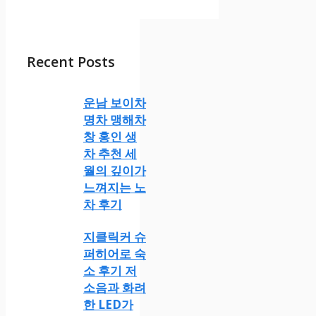
Recent Posts
운남 보이차
명차 맹해차
창 홍인 생
차 추천 세
월의 깊이가
느껴지는 노
차 후기
지클릭커 슈
퍼히어로 숙
소 후기 저
소음과 화려
한 LED가