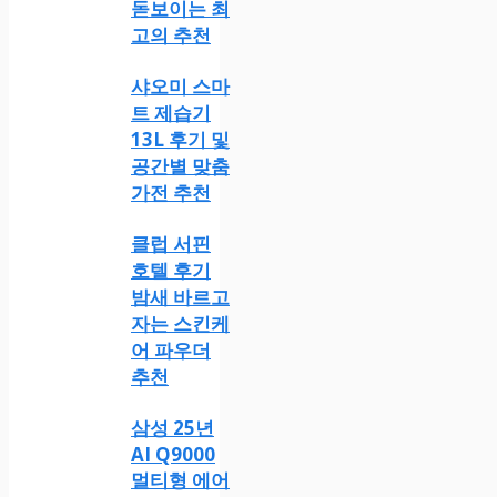
돋보이는 최
고의 추천
샤오미 스마
트 제습기
13L 후기 및
공간별 맞춤
가전 추천
클럽 서핀
호텔 후기
밤새 바르고
자는 스킨케
어 파우더
추천
삼성 25년
AI Q9000
멀티형 에어