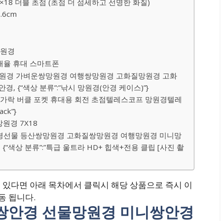
18 더블 초점 (초점 더 섬세하고 선명한 화질)
.6cm
망원경
고배율 휴대 스마트폰
망원경 가벼운쌍망원경 여행쌍망원경 고화질망원경 고화
{“색상 분류”:”낚시 망원경(안경 케이스)”}
초소형 손가락 버클 포켓 휴대용 회전 초점텔레스코프 망원경텔레
ck”}
원경 7X18
원경선물 등산쌍망원경 고화질쌍망원경 여행망원경 미니망
색상 분류”:”특급 울트라 HD+ 힙색+전용 클립 [사진 촬
있다면 아래 목차에서 클릭시 해당 상품으로 즉시 이
동 됩니다.
능쌍안경 선물망원경 미니쌍안경