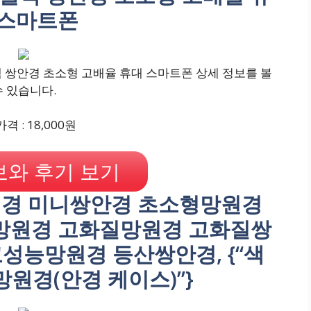
 스마트폰
랙 쌍안경 초소형 고배율 휴대 스마트폰 상세 정보를 볼
수 있습니다.
격 : 18,000원
와 후기 보기
원경 미니쌍안경 초소형망원경
망원경 고화질망원경 고화질쌍
성능망원경 등산쌍안경, {“색
 망원경(안경 케이스)”}