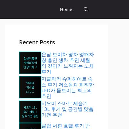
Home
Recent Posts
운남 보이차 명차 맹해차
창 홍인 생차 추천 세월
의 깊이가 느껴지는 노차
후기
지클릭커 슈퍼히어로 숙
소 후기 저소음과 화려한
LED가 돋보이는 최고의
추천
샤오미 스마트 제습기
13L 후기 및 공간별 맞춤
가전 추천
클럽 서핀 호텔 후기 밤