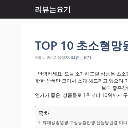
컨
리뷰는요기
텐
츠
로
건
너
TOP 10 초소형망
뛰
기
4월 2, 2022
작성자:
리뷰는요기
안녕하세요. 오늘 소개해드릴 상품은 초소형
핫한 상품만 모아서 소개 해드리고 있으며 
보다 좋은상
인기가 좋은 ,상품들로 1위부터 10위까지
목차
1. 휴대용망원경 고성능쌍안경 선물망원경 미