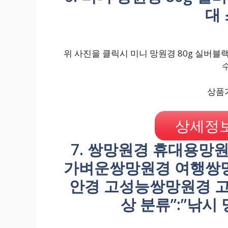
대
위 사진을 클릭시 미니 망원경 80g 실버블
상품가
상세정보
7. 쌍망원경 휴대용망
가벼운쌍망원경 여행쌍
안경 고성능쌍망원경 고
상 분류”:”낚시