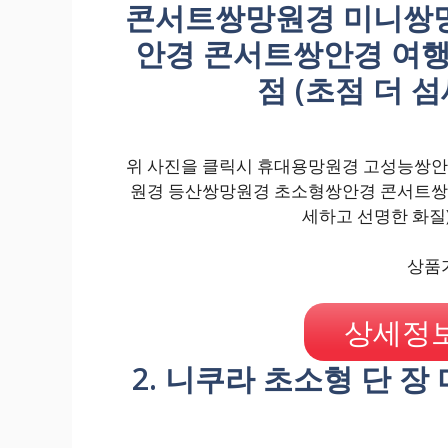
콘서트쌍망원경 미니쌍
안경 콘서트쌍안경 여행망
점 (초점 더 
위 사진을 클릭시 휴대용망원경 고성능쌍
원경 등산쌍망원경 초소형쌍안경 콘서트쌍안경
세하고 선명한 화질)
상품가
상세정보
2. 니쿠라 초소형 단 장 