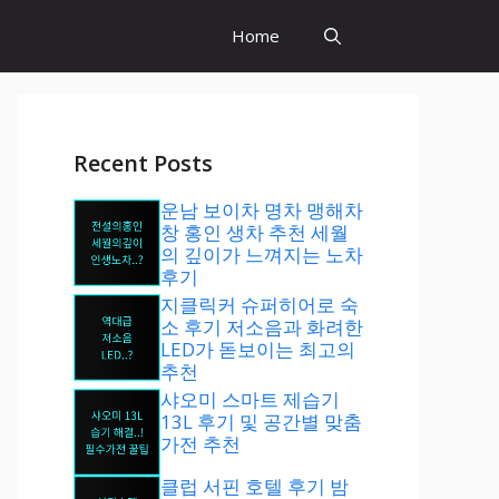
Home
Recent Posts
운남 보이차 명차 맹해차
창 홍인 생차 추천 세월
의 깊이가 느껴지는 노차
후기
지클릭커 슈퍼히어로 숙
소 후기 저소음과 화려한
LED가 돋보이는 최고의
추천
샤오미 스마트 제습기
13L 후기 및 공간별 맞춤
가전 추천
클럽 서핀 호텔 후기 밤