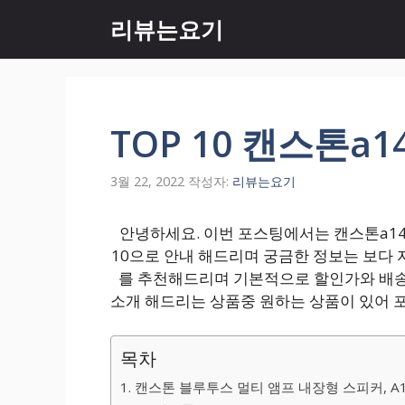
컨
리뷰는요기
텐
츠
로
건
너
TOP 10 캔스톤a14
뛰
기
3월 22, 2022
작성자:
리뷰는요기
안녕하세요. 이번 포스팅에서는 캔스톤a140
10으로 안내 해드리며 궁금한 정보는 보다
를 추천해드리며 기본적으로 할인가와 배송
소개 해드리는 상품중 원하는 상품이 있어 
목차
1. 캔스톤 블루투스 멀티 앰프 내장형 스피커, A1