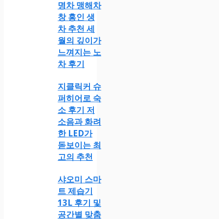
명차 맹해차
창 홍인 생
차 추천 세
월의 깊이가
느껴지는 노
차 후기
지클릭커 슈
퍼히어로 숙
소 후기 저
소음과 화려
한 LED가
돋보이는 최
고의 추천
샤오미 스마
트 제습기
13L 후기 및
공간별 맞춤