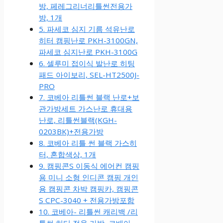
방, 페레그리너리틀썬전용가
방, 1개
5. 파세코 심지 기름 석유난로
히터 캠핑난로 PKH-3100GN,
파세코 심지난로 PKH-3100G
6. 셀루미 접이식 발난로 히팅
패드 아이보리, SEL-HT2500J-
PRO
7. 코베아 리틀썬 블랙 난로+보
관가방세트 가스난로 휴대용
난로, 리틀썬블랙(KGH-
0203BK)+전용가방
8. 코베아 리틀 썬 블랙 가스히
터, 혼합색상, 1개
9. 캠핑콘S 이동식 에어컨 캠핑
용 미니 소형 인디콘 캠핑 개인
용 캠핑콘 차박 캠핑카, 캠핑콘
S CPC-3040 + 전용가방포함
10. 코베아- 리틀썬 캐리백 /리