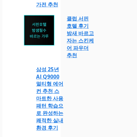
가전 추천
클럽 서핀
호텔 후기
밤새 바르고
자는 스킨케
어 파우더
추천
삼성 25년
AI Q9000
멀티형 에어
컨 추천 스
마트한 사용
패턴 학습으
로 완성하는
쾌적한 실내
환경 후기