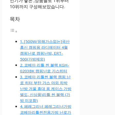
인기가 좋은 ,상품들로 1위부터
10위까지 구성해보았습니다.
목차
1. [500W/유해가스없는]국산
흥신 캠핑용 라디에이터 4월
캠핑난로 캠핑난방, ERT-
500(가방제외)
2. 코베아 리틀 썬 블랙 KGH-
0203BK 캠핑난로 가스히터
3. 코베아 리틀썬 블랙 캠핑 난
로 히터 부탄 가스 야외 차박
난방 겨울 휴대 용 케이스 가방
별도, 신상품)리틀 썬 블랙 (가
방 미포함)
4. 페레그리너 페레그리너가방
코베아리틀썬전용가방 난로가