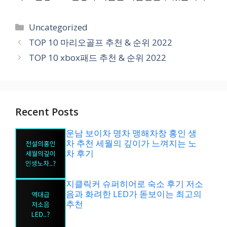
카
Uncategorized
테
TOP 10 마리오골프 추천 & 순위 2022
고
TOP 10 xbox패드 추천 & 순위 2022
리
Recent Posts
운남 보이차 명차 맹해차창 홍인 생
차 추천 세월의 깊이가 느껴지는 노
차 후기
지클릭커 슈퍼히어로 숙소 후기 저소
음과 화려한 LED가 돋보이는 최고의
추천