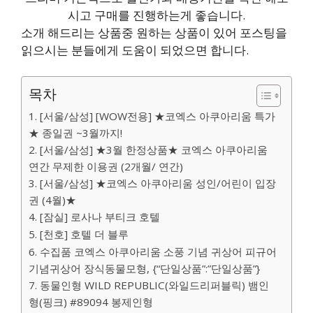
시고 구매를 진행하는게 좋습니다.
소개 해드리는 상품중 원하는 상품이 있어 포스팅을
읽으시는 분들에게 도움이 되었으면 합니다.
목차
1. [서울/삼성] [WOW전용] ★코엑스 아쿠아리움 특가
★ 종일권 ~3월까지!
2. [서울/삼성] ★3월 한정상품★ 코엑스 아쿠아리움
연간 무제한 이용권 (2개월/ 연간)
3. [서울/삼성] ★코엑스 아쿠아리움 성인/어린이 입장
권 (4월)★
4. [잠실] 로사나 부티크 호텔
5. [천호] 호텔 더 블루
6. 수집품 코엑스 아쿠아리움 소풍 기념 귀상어 피규어
기념귀상어 장식동물모형, {“단일상품”:”단일상품”}
7. 동물인형 WILD REPUBLIC(와일드리퍼블릭) 뱀인
형(핑크) #89094 봉제인형