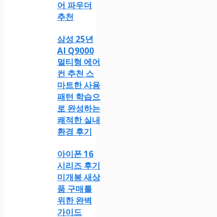
어 파우더
추천
삼성 25년
AI Q9000
멀티형 에어
컨 추천 스
마트한 사용
패턴 학습으
로 완성하는
쾌적한 실내
환경 후기
아이폰 16
시리즈 후기
미개봉 새상
품 구매를
위한 완벽
가이드