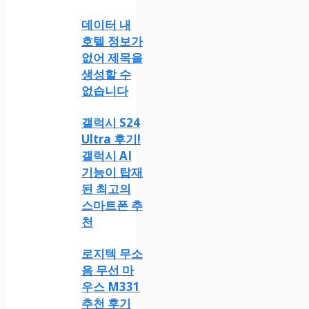
데이터 내
호텔 정보가
없어 제목을
생성할 수
없습니다
갤럭시 S24
Ultra 후기!
갤럭시 AI
기능이 탑재
된 최고의
스마트폰 추
천
로지텍 무소
음 무선 마
우스 M331
추천 후기