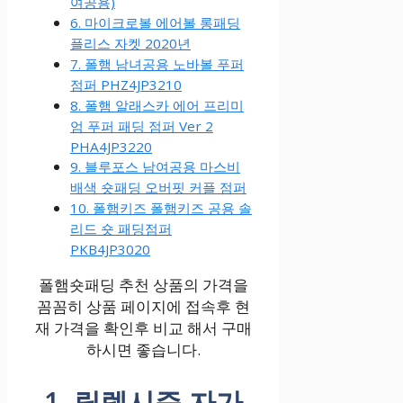
여공용)
6. 마이크로볼 에어볼 롱패딩
플리스 자켓 2020년
7. 폴햄 남녀공용 노바볼 푸퍼
점퍼 PHZ4JP3210
8. 폴햄 알래스카 에어 프리미
엄 푸퍼 패딩 점퍼 Ver 2
PHA4JP3220
9. 블루포스 남여공용 마스비
배색 숏패딩 오버핏 커플 점퍼
10. 폴햄키즈 폴햄키즈 공용 솔
리드 숏 패딩점퍼
PKB4JP3020
폴햄숏패딩 추천 상품의 가격을
꼼꼼히 상품 페이지에 접속후 현
재 가격을 확인후 비교 해서 구매
하시면 좋습니다.
1. 릴렉시즘 자가