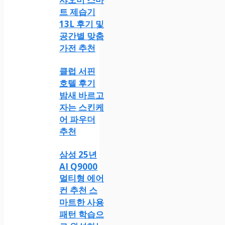
트 제습기
13L 후기 및
공간별 맞춤
가전 추천
클럽 서핀
호텔 후기
밤새 바르고
자는 스킨케
어 파우더
추천
삼성 25년
AI Q9000
멀티형 에어
컨 추천 스
마트한 사용
패턴 학습으