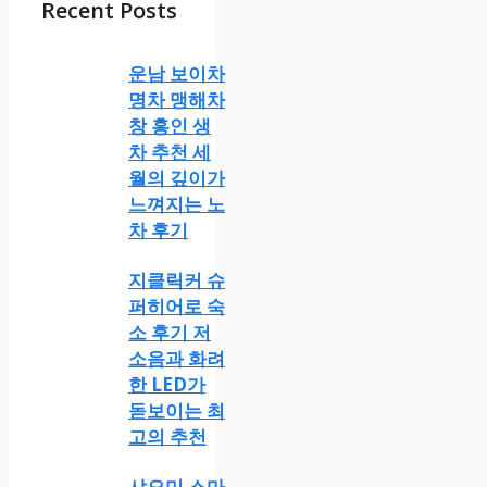
Recent Posts
운남 보이차
명차 맹해차
창 홍인 생
차 추천 세
월의 깊이가
느껴지는 노
차 후기
지클릭커 슈
퍼히어로 숙
소 후기 저
소음과 화려
한 LED가
돋보이는 최
고의 추천
샤오미 스마