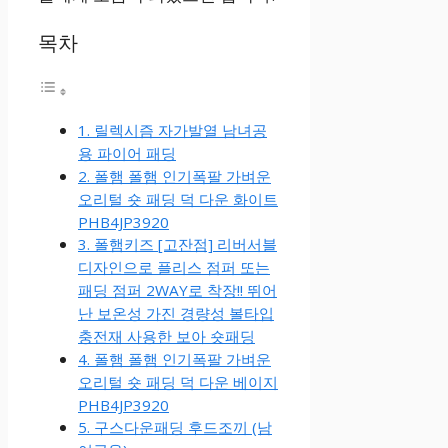
목차
1. 릴렉시즘 자가발열 남녀공
용 파이어 패딩
2. 폴햄 폴햄 인기폭팔 가벼운
오리털 숏 패딩 덕 다운 화이트
PHB4JP3920
3. 폴햄키즈 [고잔점] 리버서블
디자인으로 플리스 점퍼 또는
패딩 점퍼 2WAY로 착장!! 뛰어
난 보온성 가진 경량성 볼타입
충전재 사용한 보아 숏패딩
4. 폴햄 폴햄 인기폭팔 가벼운
오리털 숏 패딩 덕 다운 베이지
PHB4JP3920
5. 구스다운패딩 후드조끼 (남