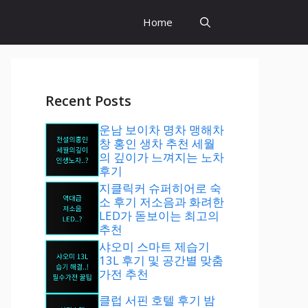
Home
Recent Posts
운남 보이차 명차 맹해차
창 홍인 생차 추천 세월
의 깊이가 느껴지는 노차
후기
지클릭커 슈퍼히어로 숙
소 후기 저소음과 화려한
LED가 돋보이는 최고의
추천
샤오미 스마트 제습기
13L 후기 및 공간별 맞춤
가전 추천
클럽 서핀 호텔 후기 밤