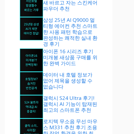
새 바르고 자는 스킨케어
파우더 추천
삼성 25년 AI Q9000 멀
티형 에어컨 추천 스마트
한 사용 패턴 학습으로
완성하는 쾌적한 실내 환
경 후기
아이폰 16 시리즈 후기
미개봉 새상품 구매를 위
한 완벽 가이드
데이터 내 호텔 정보가
없어 제목을 생성할 수
없습니다
갤럭시 S24 Ultra 후기!
갤럭시 AI 기능이 탑재된
최고의 스마트폰 추천
로지텍 무소음 무선 마우
스 M331 추천 후기 조용
한 작업 환경을 위한 최