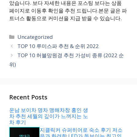
았습니다. 보다 자세한 내용은 포스팅 보다는 상품
페이지로 이동후 확인을 추천 드립니다.본문 글은 파
트너스 활동으로 커미션을 지급 받을 수 있습니다.
카
Uncategorized
테
TOP 10 루미스파 추천 & 순위 2022
고
TOP 10 허블망원경 추천 가성비 종류 (2022 순
리
위)
Recent Posts
운남 보이차 명차 맹해차창 홍인 생
차 추천 세월의 깊이가 느껴지는 노
차 후기
지클릭커 슈퍼히어로 숙소 후기 저소
음과 화려한 LED가 돋보이는 최고의