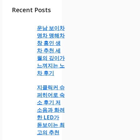
Recent Posts
운남 보이차
명차 맹해차
창 홍인 생
차 추천 세
월의 깊이가
느껴지는 노
차 후기
지클릭커 슈
퍼히어로 숙
소 후기 저
소음과 화려
한 LED가
돋보이는 최
고의 추천