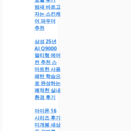
밤새 바르고
자는 스킨케
어 파우더
추천
삼성 25년
AI Q9000
멀티형 에어
컨 추천 스
마트한 사용
패턴 학습으
로 완성하는
쾌적한 실내
환경 후기
아이폰 16
시리즈 후기
미개봉 새상