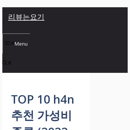
컨
리뷰는요기
텐
츠
로
건
Menu
너
뛰
기
TOP 10 h4n
추천 가성비