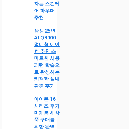
자는 스킨케
어 파우더
추천
삼성 25년
AI Q9000
멀티형 에어
컨 추천 스
마트한 사용
패턴 학습으
로 완성하는
쾌적한 실내
환경 후기
아이폰 16
시리즈 후기
미개봉 새상
품 구매를
위한 완벽