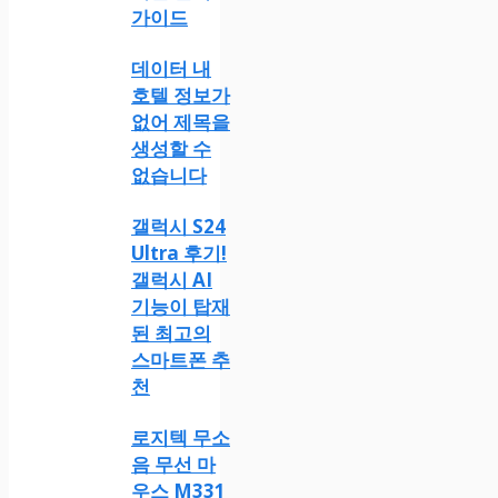
가이드
데이터 내
호텔 정보가
없어 제목을
생성할 수
없습니다
갤럭시 S24
Ultra 후기!
갤럭시 AI
기능이 탑재
된 최고의
스마트폰 추
천
로지텍 무소
음 무선 마
우스 M331