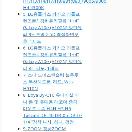
H1/H3/H4/H7/H8/881(880)/9005/9006,
H4 4300K
5. LG유플러스 카카오 리틀프
렌즈폰3 강화유리필름 “1+4”
Galaxy A10e (A102N) 방탄유
리 9H 투명 2.5D 액정화면보
호, 1세트
6. LG유플러스 카카오 리틀프
렌즈폰4 강화유리필름 “1+4”
Galaxy A10e (A102N) 방탄유
리 9H 강도, 1세트
7. 소니 노이즈캔슬링 블루투
스 무선헤드폰, 레드, WH-
H910N
8. Boya By-C10 유니버셜 미
니 론 및 휴대용 레코더 충격
마운트 – 줌 H4N H5 H6
Tascam DR-40 DR-05 DR-07
1/4 “장착 나사, 하나, 검정
9. ZOOM 정품ZOOM