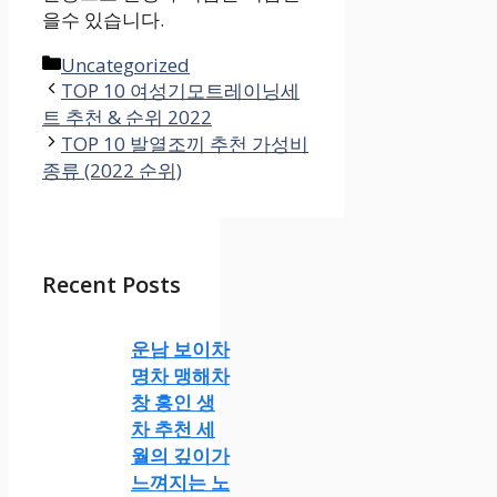
을수 있습니다.
카
Uncategorized
테
TOP 10 여성기모트레이닝세
트 추천 & 순위 2022
고
리
TOP 10 발열조끼 추천 가성비
종류 (2022 순위)
Recent Posts
운남 보이차
명차 맹해차
창 홍인 생
차 추천 세
월의 깊이가
느껴지는 노