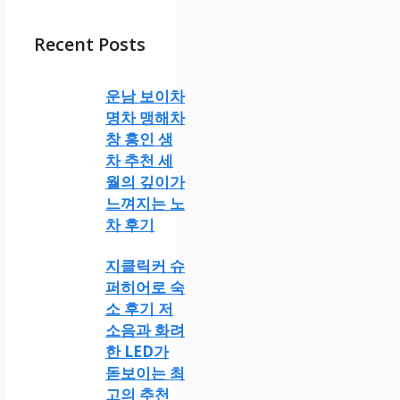
Recent Posts
운남 보이차
명차 맹해차
창 홍인 생
차 추천 세
월의 깊이가
느껴지는 노
차 후기
지클릭커 슈
퍼히어로 숙
소 후기 저
소음과 화려
한 LED가
돋보이는 최
고의 추천