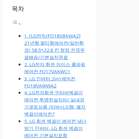
목차
1. [LG전자/FQ18VBKWA2]
21년형 멀티형에어컨(일반환
경) 58.5+22.8 칸 청정 전국무
료배송/기본설치무료
2. LG전자 휘센 아이스 쿨파워
에어컨 FQ17VAKWC1
3. LG 인버터 2in1에어컨
FQ18VAWWA2
4. LG전자휘센 인터버벽걸이
에어컨 투명한설치비/ 실내외
기셋트상품 /리버시스템, 엘지
벽걸이에어컨7
5. LG 휘센 벽걸이 에어컨 냉난
방기 인버터, LG 휘센 벽걸이
에어컨 기본설치포함