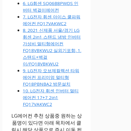
6. LG휘센 SQ06B8PWDS 인
버터 벽걸이에어컨
7. LG전자 휘센 아이스 쿨파워
에어컨 FQ17VAKWC2
8. 2021 신제품 서울/경기 LG
휘센 2in1 스탠드 냉방 인버터
가성비 멀티형에어컨
FQ18VBKWU2 실외기포함, 1.
스탠드+벽걸
이/FQ18VBKWU2
9. LG전자 오브제컬렉션 타워
에어컨 프리미엄 멀티형
FQ18PBNBA2 방문설치
10. LG전자 휘센 인버터 멀티
에어컨 17+7 2in1
FQ17VAKWC2
LG에어컨 추천 상품중 원하는 상
품명이 있다면 아래 목차에서 클
릭시 해당 상품으로 즉시 이동 됩