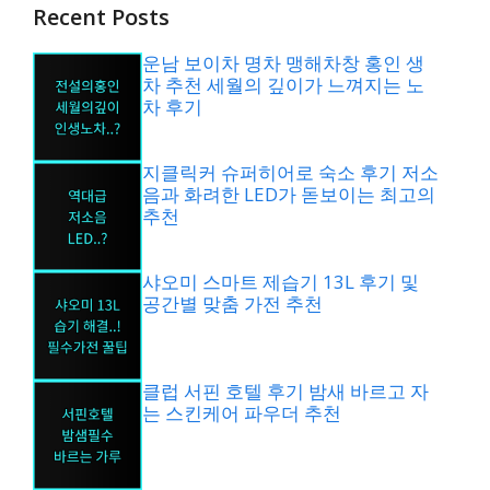
Recent Posts
운남 보이차 명차 맹해차창 홍인 생
차 추천 세월의 깊이가 느껴지는 노
차 후기
지클릭커 슈퍼히어로 숙소 후기 저소
음과 화려한 LED가 돋보이는 최고의
추천
샤오미 스마트 제습기 13L 후기 및
공간별 맞춤 가전 추천
클럽 서핀 호텔 후기 밤새 바르고 자
는 스킨케어 파우더 추천