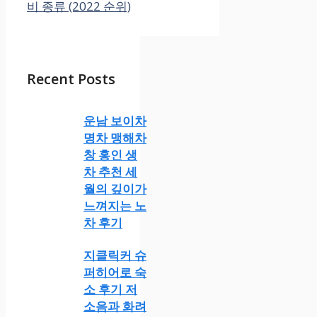
비 종류 (2022 순위)
Recent Posts
운남 보이차
명차 맹해차
창 홍인 생
차 추천 세
월의 깊이가
느껴지는 노
차 후기
지클릭커 슈
퍼히어로 숙
소 후기 저
소음과 화려