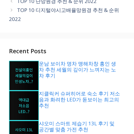
TOP 10 단망원경 추천 & 순위 2022
고
TOP 10 디지털야시고배율망원경 추천 & 순위
리
2022
Recent Posts
운남 보이차 명차 맹해차창 홍인 생
차 추천 세월의 깊이가 느껴지는 노
차 후기
지클릭커 슈퍼히어로 숙소 후기 저소
음과 화려한 LED가 돋보이는 최고의
추천
샤오미 스마트 제습기 13L 후기 및
공간별 맞춤 가전 추천