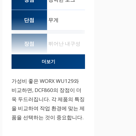
무게
뛰어난 내구성
더보기
가격
가성비 좋은 WORX WU129와
다양한 기능
비교하면, DCF860의 장점이 더
욱 두드러집니다. 각 제품의 특징
–
을 비교하여 작업 환경에 맞는 제
품을 선택하는 것이 중요합니다.