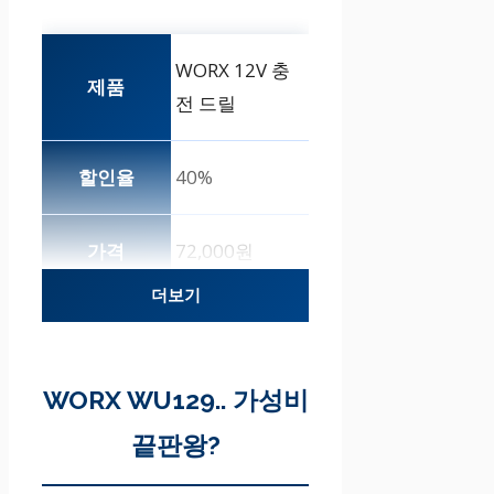
WORX 12V 충
전 드릴
40%
72,000원
더보기
5
WORX WU129.. 가성비
디월트 임팩트
끝판왕?
드라이버