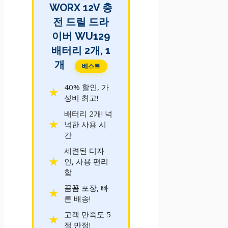
WORX 12V 충
전 드릴 드라
이버 WU129
배터리 2개, 1
개
베스트
40% 할인, 가
성비 최고!
배터리 2개! 넉
넉한 사용 시
간
세련된 디자
인, 사용 편리
함
꼼꼼 포장, 빠
른 배송!
고객 만족도 5
점 만점!