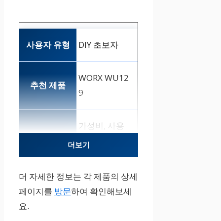
DIY 초보자
WORX WU12
9
가성비, 사용
편의성, 콤팩
더보기
트 디자인.
더 자세한 정보는 각 제품의 상세
페이지를
방문
하여 확인해보세
전문가
요.