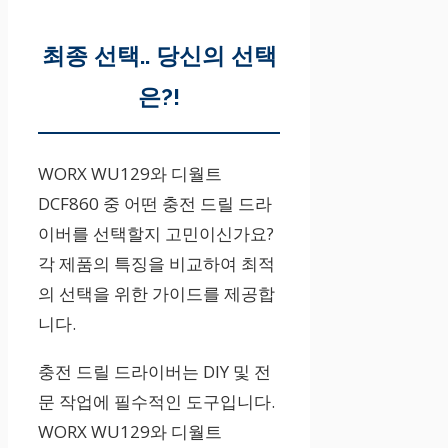
디월트 DCF8
60
최종 선택.. 당신의 선택
은?!
강력한 성능
과 내구성.
WORX WU129와 디월트
DCF860 중 어떤 충전 드릴 드라
가성비 중시
이버를 선택할지 고민이신가요?
각 제품의 특징을 비교하여 최적
WORX WU12
의 선택을 위한 가이드를 제공합
9
니다.
충전 드릴 드라이버는 DIY 및 전
합리적인 가
문 작업에 필수적인 도구입니다.
격, 높은 만족
WORX WU129와 디월트
도.