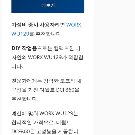
더보기
주요 특징
가성비 중시 사용자
라면
WORX
가성비, 컴팩
WU129
를 추천합니다.
트 디자인, DIY
적합
DIY 작업용
으로는 컴팩트한 디
자인의 WORX WU129가 적합합
니다.
강력한 토크,
내구성, 전문
전문가
에게는 강력한 토크와 내
가용
구성을 가진 디월트 DCF860을
추천합니다.
가격
예산에 맞춰 WORX WU129는
합리적인 가격으로, 디월트
합리적
DCF860은 고성능을 제공합니