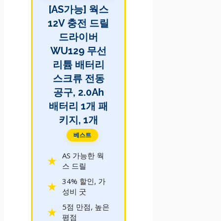
[AS가능] 웍스
12V 충전 드릴
드라이버
WU129 무선
리튬 배터리
스크류 전동
공구, 2.0Ah
배터리 1개 패
키지, 1개
베스트
AS 가능한 웍
스 드릴
34% 할인, 가
성비 굿
5점 만점, 높은
평점